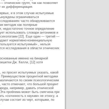
 этнических групп, так как позволяет
ет их дифференциация.
первых, и в этом случае испытуемые
 вынуждены ограничиваться
исследованиях часто обнаруживаются
ми методик как полярные
и, недостаточно точное определение
ует использовать словари антонимов и
психологами [22]. Еще один — третий —
задают нормативно-конвенциальную
 пользуется испытуемый» , нельзя
тся исследования в области этнических
основанные именно на бинарной
ешетки Дж. Келли, [12] хотя
, но просил испытуемых указать, какой
. Преимуществом процентной методики
различаются по своим психологическим
 часто отмечают, что большой процент
рода, например, давать этнической
 Эта проблема может быть смягчена при
ть «склонность к наукам» не этносу, а
лучае состоит из черт, которыми, по
.