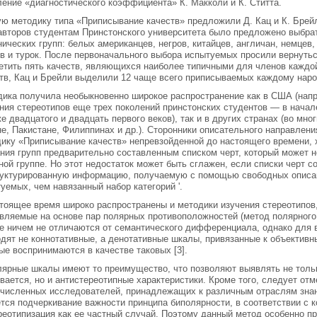
ение «диагностического коэффициента» К. Макколи и К. Ститта.
ю методику типа «Приписывание качеств» предложили Д. Кац и К. Брейли
авторов студентам Принстонского университета было предложено выбрат
нических групп: белых американцев, негров, китайцев, англичан, немцев,
в и турок. После первоначального выбора испытуемых просили вернуть
етить пять качеств, являющихся наиболее типичными для членов каждой
тв, Кац и Брейли выделили 12 чаще всего приписываемых каждому наро
ика получила необыкновенно широкое распространение как в США (напр
ния стереотипов еще трех поколений принстонских студентов — в начале 
е двадцатого и двадцать первого веков), так и в других странах (во мн
е, Пакистане, Филиппинах и др.). Сторонники описательного направлени
ику «Приписывание качеств» непревзойденной до настоящего времени, х
ния групп предварительно составленным списком черт, который может н
ной группе. Но этот недостаток может быть сглажен, если списки черт с
уктурированную информацию, получаемую с помощью свободных описан
уемых, чем навязанный набор категорий '.
тоящее время широко распространены и методики изучения стереотипов,
вляемые на основе пар полярных противоположностей (метод полярног
 ничем не отличаются от семантического дифференциала, однако для 
дят не коннотативные, а денотативные шкалы, привязанные к объективны
ые воспринимаются в качестве таковых [3].
ярные шкалы имеют то преимущество, что позволяют выявлять не тольк
вается, но и антистереотипные характеристики. Кроме того, следует отм
численных исследователей, принадлежащих к различным отраслям знан
тся подчеркивание важности принципа биполярности, в соответствии с 
реотипизация как ее частный случай. Поэтому данный метод особенно п