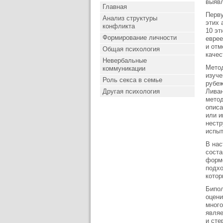
выявл
Главная
Перву
Анализ структуры
этих 
конфликта
10 эт
Формирование личности
еврее
и отм
Общая психология
качес
Невербальные
Метод
коммуникации
изуче
Роль секса в семье
рубеж
Другая психология
Ливан
метод
описа
или и
нестр
испыт
В нас
соста
форме
подхо
котор
Бипол
оцени
много
являе
и сте