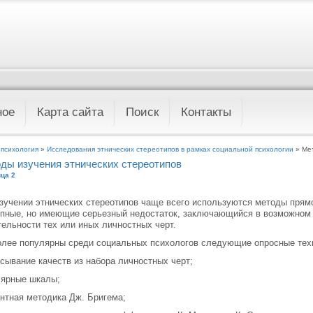
ное
Карта сайта
Поиск
Контакты
 психология
»
Исследования этнических стереотипов в рамках социальной психологии
» Мет
ды изучения этнических стереотипов
ца 2
зучении этнических стереотипов чаще всего используются методы прямо
пные, но имеющие серьезный недостаток, заключающийся в возможном 
ельности тех или иных личностных черт.
лее популярны среди социальных психологов следующие опросные тех
сывание качеств из набора личностных черт;
лярные шкалы;
нтная методика Дж. Бригема;