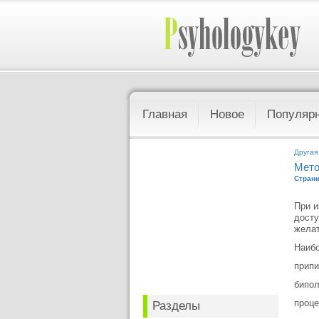
Главная
Новое
Популяр
Другая
Мето
Страни
При и
досту
желат
Наибо
припи
бипо
проце
Разделы