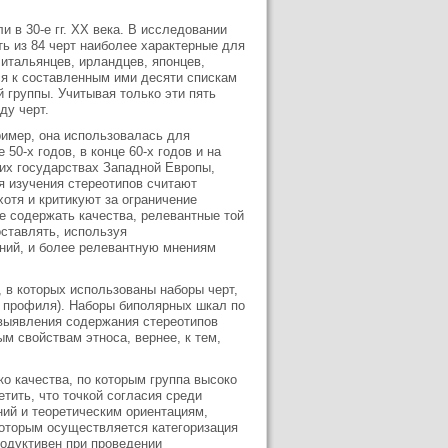
 в 30-е гг. XX века. В исследовании
ь из 84 черт наиболее характерные для
 итальянцев, ирландцев, японцев,
ся к составленным ими десяти спискам
 группы. Учитывая только эти пять
ду черт.
имер, она использовалась для
50-х годов, в конце 60-х годов и на
огих государствах Западной Европы,
я изучения стереотипов считают
отя и критикуют за ограничение
е содержать качества, релевантные той
оставлять, используя
ий, и более релевантную мнениям
 в которых использованы наборы черт,
о профиля). Наборы биполярных шкал по
выявления содержания стереотипов
м свойствам этноса, вернее, к тем,
о качества, по которым группа высоко
етить, что точкой согласия среди
ий и теоретическим ориентациям,
которым осуществляется категоризация
родуктивен при проведении