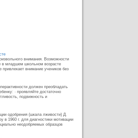
сте
оизвольного внимания. Возможности
ше в младшем школьном возрасте
е привлекает внимание учеников без
иперактивности должен преобладать
ебенку: · проявляйте достаточно
лтливость, подвижность и
ции одобрения (шкала лживости) Д.
у в 1960 г. для диагностики мотивации
социально неодобряемых образцов