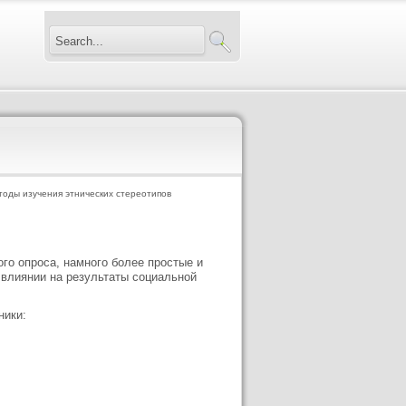
оды изучения этнических стереотипов
го опроса, намного более простые и
влиянии на результаты социальной
ники: