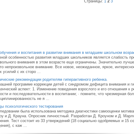
Страницы:
1
2
3
обучения и воспитания в развитии внимания в младшем школьном возра
ной особенностью развития младших школьников является слабость пр
вольного внимания в этом возрасте еще ограничены. Значительно луч
то непроизвольное внимание. Все новое, неожиданное, яркое, интересно
х усилий с их сторо ...
ические рекомендации родителям гиперактивного ребенка.
ашней программе коррекции детей с синдромом дефицита внимания и г
енческий аспект: 1. Изменение поведения взрослого и его отношения к р
ости и последовательности в воспитании; · помните, что чрезмерная бо
циплинированность не я ...
ы психологического тестирования
ледовании была использована методика диагностики самооценки мотива
у и Д. Крауна. Опросник личностный. Разработан Д. Кроуном и Д. Марло
ения. Тест состоит из 33 утверждений (18 социально одобряемых и 15 
ения), с каж ...