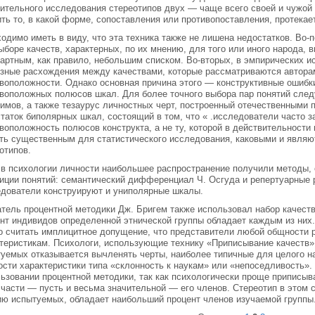
ительного исследования стереотипов двух — чаще всего своей и чужой —
ть то, в какой форме, сопоставления или противопоставления, протека
одимо иметь в виду, что эта техника также не лишена недостатков. Во-
ыборе качеств, характерных, по их мнению, для того или иного народа,
артным, как правило, небольшим списком. Во-вторых, в эмпирических 
зные расхождения между качествами, которые рассматриваются автора
воположности. Однако основная причина этого — конструктивные ошибк
воположных полюсов шкал. Для более точного выбора пар понятий след
имов, а также тезаурус личностных черт, построенный отечественными 
таток биполярных шкал, состоящий в том, что « .исследователи часто 
воположность полюсов конструкта, а не ту, которой в действительности
ть существенным для статистического исследования, каковыми и являю
отипов.
в психологии личности наибольшее распространение получили методы, 
иции понятий: семантический дифференциал Ч. Осгуда и репертуарные р
дователи конструируют и униполярные шкалы.
тель процентной методики Дж. Бригем также использовал набор качеств
нт индивидов определенной этнической группы обладает каждым из них
 считать имплицитное допущение, что представители любой общности 
теристикам. Психологи, использующие технику «Приписывание качеств»,
уемых отказывается вычленять черты, наиболее типичные для целого на
сти характеристики типа «склонность к наукам» или «непоседливость».
ьзовании процентной методики, так как психологически проще приписыва
части — пусть и весьма значительной — его членов. Стереотип в этом с
ю испытуемых, обладает наибольший процент членов изучаемой группы