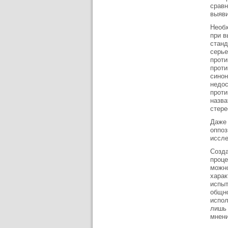
сравн
выяви
Необх
при в
станд
серье
проти
проти
синон
недос
проти
назва
стере
Даже 
оппоз
иссле
Созда
проце
можно
харак
испыт
общно
испол
лишь 
мнени