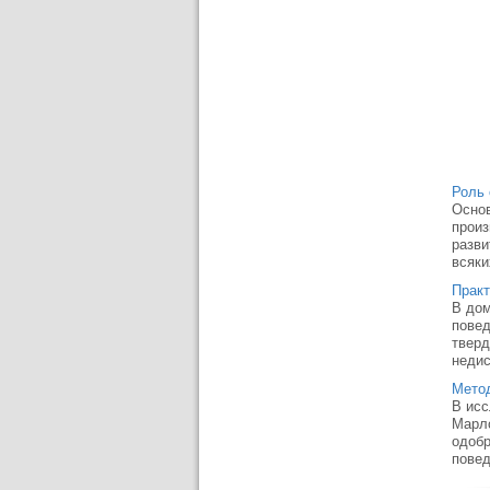
Роль 
Основ
произ
разви
всяки
Практ
В дом
повед
тверд
недис
Метод
В исс
Марло
одобр
повед