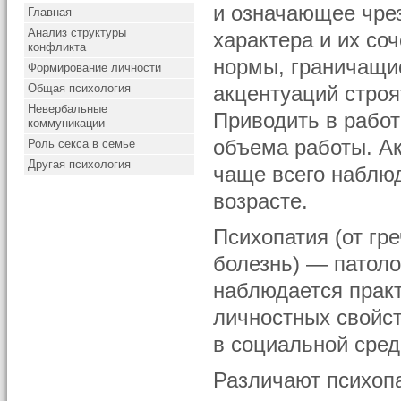
и означающее чре
Главная
Анализ структуры
характера и их со
конфликта
нормы, граничащие
Формирование личности
Общая психология
акцентуаций стро
Невербальные
Приводить в рабо
коммуникации
объема работы. А
Роль секса в семье
Другая психология
чаще всего наблю
возрасте.
Психопатия (от гр
болезнь) — патоло
наблюдается прак
личностных свойст
в социальной сред
Различают психоп