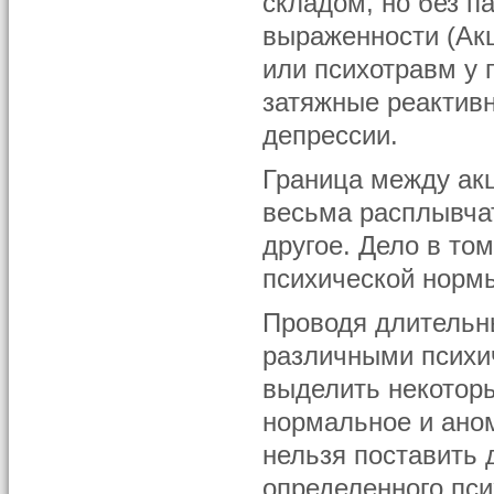
складом, но без п
выраженности (Акц
или психотравм у 
затяжные реактивн
депрессии.
Граница между ак
весьма расплывчат
другое. Дело в то
психической нормы
Проводя длительн
различными психи
выделить некоторы
нормальное и аном
нельзя поставить 
определенного пси