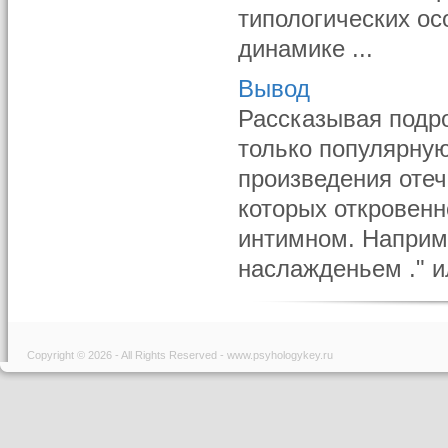
типологических о
динамике ...
Вывод
Рассказывая подро
только популярную
произведения отеч
которых откровенн
интимном. Наприм
наслажденьем ." и
Copyright © 2026 - All Rights Reserved - www.psyhologykey.ru