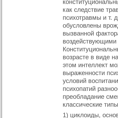
конституциональн
как следствие тра
психотравмы и т. 
обусловлены врож
вызванной фактор
воздействующими н
Конституциональн
возрасте в виде 
этом интеллект м
выраженности псих
условий воспитан
психопатий разноо
преобладание сме
классические типы
1) циклоиды, осно