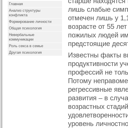
старше находятся 
Главная
лишь слабые симп
Анализ структуры
конфликта
отмечен лишь у 1,
Формирование личности
возрасте от 55 ле
Общая психология
пожилых людей име
Невербальные
коммуникации
предстоящие деся
Роль секса в семье
Другая психология
Известны факты вы
продуктивности уч
профессий не толь
Потому неправоме
регрессивные явле
развития – в слу
возрастных стадий
удовлетворенности
уровень личностно